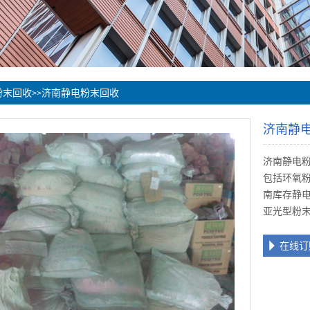
粉末回收
济南静电粉末回收
>>
济南静
济南静电
包括环氧
南库存静
亚光型粉
在线订