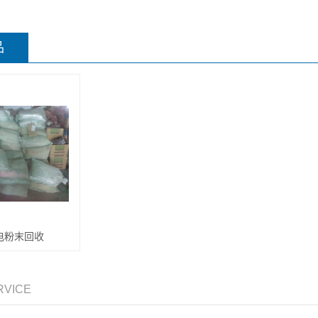
品
电粉末回收
RVICE