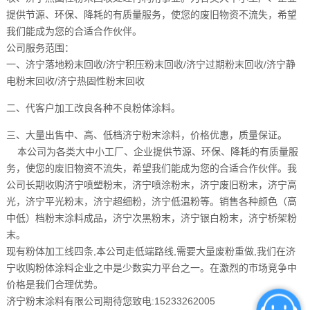
提供节源、环保、降耗的有质量服务，使您的废旧物资不流失，希望
我们能成为您的合适合作伙伴。
公司服务范围：
一、济宁落地粉末回收/济宁积压粉末回收/济宁过期粉末回收/济宁静
电粉末回收/济宁热固性粉末回收
二、代客户加工改良各种不良粉体涂料。
三、大量出售中、高、低档济宁粉末涂料，价格优惠，质量保证。
本公司为各类大中小工厂、企业提供节源、环保、降耗的有质量服
务，使您的废旧物资不流失，希望我们能成为您的合适合作伙伴。我
公司长期收购济宁喷塑粉末，济宁喷涂粉末，济宁废旧粉末，济宁高
光，济宁平光粉末，济宁超细粉，济宁低温粉等。销售各种颜色（高
中低）档粉末涂料成品，济宁次黑粉末，济宁银白粉末，济宁桥架粉
末。
现有粉体加工线四条,本公司走低端路线,需要大量废粉重做,我们在济
宁收购粉体涂料企业之中是少数实力平台之一。在激烈的市场竞争中
价格是我们合理优势。
济宁粉末涂料有限公司期待您致电:15233262005