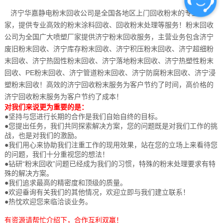
济宁华嘉静电粉末回收公司是全国各地区上门回收粉末的专业厂
家，提供专业高效的粉末涂料回收、回收粉末处理等服务！粉末回收
公司为全国广大喷塑厂家提供济宁粉末回收服务，主营业务包含济宁
废旧粉末回收、济宁库存粉末回收、济宁积压粉末回收、济宁超细粉
末回收、济宁热固性粉末回收、济宁落地粉末回收、济宁热塑性粉末
回收、PE粉末回收、济宁管道粉末回收、济宁防腐粉末回收、济宁浸
塑粉末回收！高效的济宁回收粉末服务为客户节约了时间，高价格的
济宁回收粉末服务为客户节约了成本！
对我们来说更为重要的是：
●坚持与您进行长期的合作是我们自始自终的目标。
●您提出任务，我们共同探索解决方案，您的问题既是对我们工作的挑
战，也是对我们的激励。
●我们用心来协助我们注重工作的现用效果，站在您的立场上来看待您
的问题，我们十分重视您的想法！
●钻研“粉末回收”问题已经成为我们的习惯，特殊的粉末处理要求有特
殊的解决方案。
●我们追求最高的精密度和顶级的质量。
●欢迎垂询有关我们的其他情况，欢迎立即与我们建立联系！
●热忱欢迎您来临洽谈业务。
有资源请帮忙介绍下，合作互利双羸！