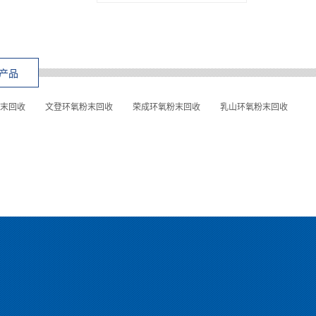
产品
末回收
文登环氧粉末回收
荣成环氧粉末回收
乳山环氧粉末回收