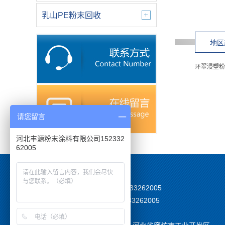
乳山PE粉末回收
地区
环翠浸塑粉
请您留言
河北丰源粉末涂料有限公司152332
62005
TEL：15233262005
MOB:15233262005
EMAIL：